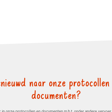
nieuwd naar onze protocollen
documenten?
in onze protocollen en documenten m.b.t. onder andere vervoer