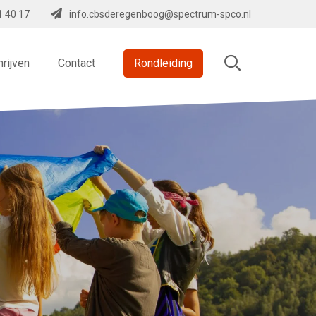
1 40 17
info.cbsderegenboog@spectrum-spco.nl
hrijven
Contact
Rondleiding