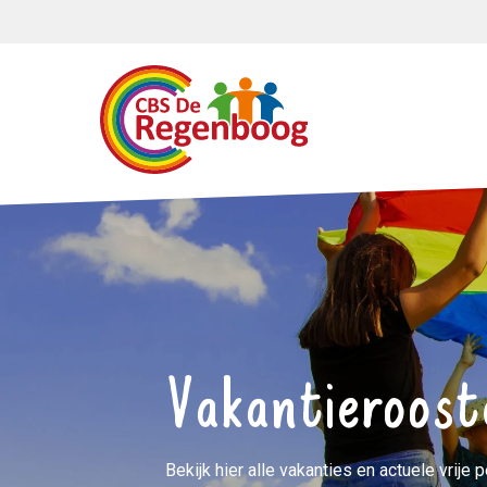
Vakantieroost
Bekijk hier alle vakanties en actuele vrije 