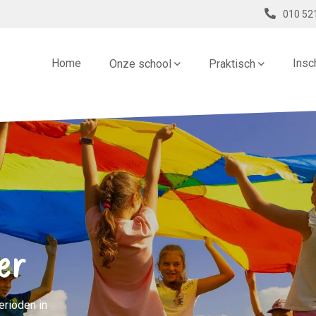
010 52
Home
Insc
Onze school
Praktisch
er
perioden in