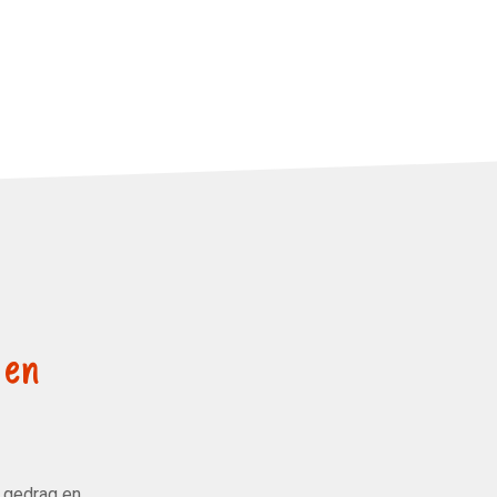
 en
, gedrag en