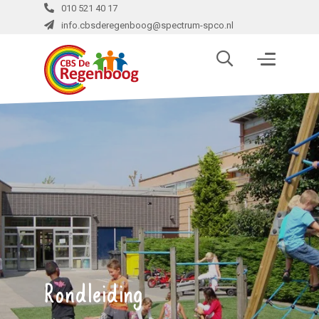
010 521 40 17
info.cbsderegenboog@spectrum-spco.nl
Rondleiding