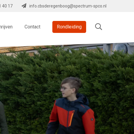
1 40 17
info.cbsderegenboog@spectrum-spco.nl
hrijven
Contact
Rondleiding