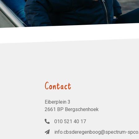
Contact
Eiberplein 3
2661 BP Bergschenhoek
010 521 40 17
info.cbsderegenboog@spectrum-spco.