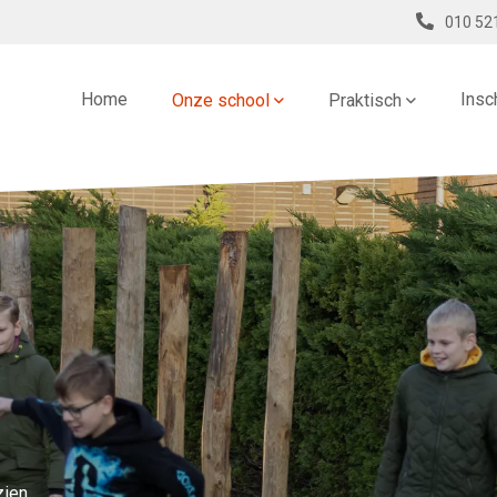
010 52
Home
Insc
Onze school
Praktisch
zien.