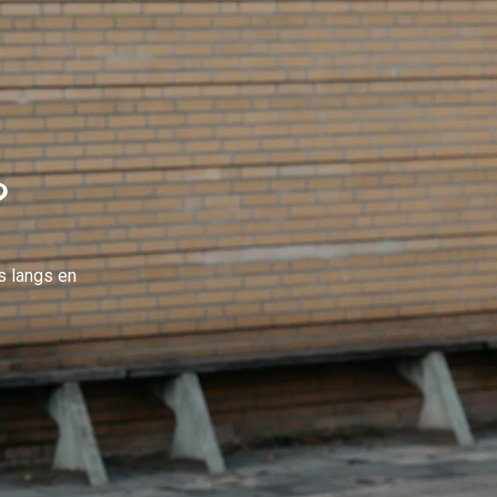
?
s langs en