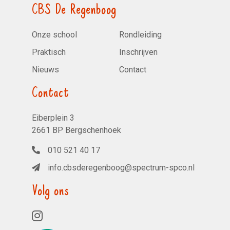
CBS De Regenboog
Onze school
Rondleiding
Praktisch
Inschrijven
Nieuws
Contact
Contact
Eiberplein 3
2661 BP Bergschenhoek
010 521 40 17
info.cbsderegenboog@spectrum-spco.nl
Volg ons