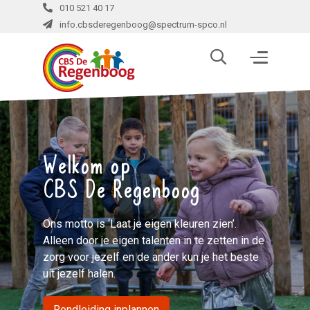
010 521 40 17
info.cbsderegenboog@spectrum-spco.nl
Welkom op
CBS De Regenboog
Ons motto is ‘Laat je eigen kleuren zien’.
Alleen door je eigen talenten in te zetten in de
zorg voor jezelf en de ander kun je het beste
uit jezelf halen.
Rondleiding inplannen