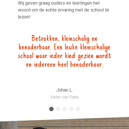
Wij geven graag ouders en leerlingen het
woord om de echte ervaring met de school te
lezen!
ool
Betrokken, kleinschalig en
Ie
ij
benaderbaar. Een leuke kleinschalige
je
.v.
school waar ieder kind gezien wordt
s.
en iedereen heel benaderbaar.
Johan L.
Vader van Fieke